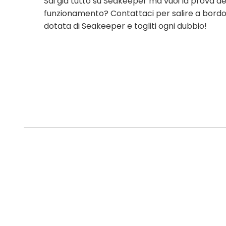
Sai già tutto su Seakeeper ma vuoi la prova def
funzionamento? Contattaci per salire a bordo
dotata di Seakeeper e togliti ogni dubbio!