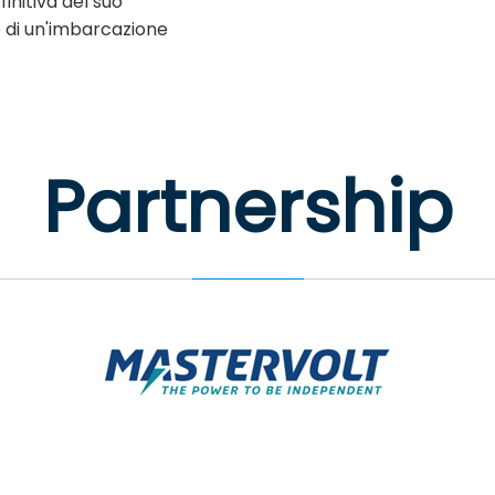
initiva del suo
 di un'imbarcazione
Partnership